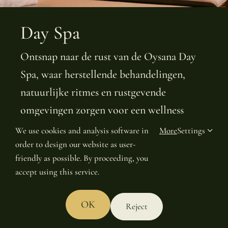
Day Spa
Ontsnap naar de rust van de Oysana Day
Spa, waar herstellende behandelingen,
natuurlijke ritmes en rustgevende
omgevingen zorgen voor een wellness
retraite van een hele dag. Geniet van onze
We use cookies and analysis software in
More
Settings
order to design our website as user-
zorgvuldig samengestelde therapieën,
friendly as possible. By proceeding, you
biohacks of contactloze behandelingen en
accept using this service.
ontspanningsruimtes die zijn ontworpen
om balans en vernieuwing te bevorderen.
OK
Reject
Book
Gift Voucher
Table Res.